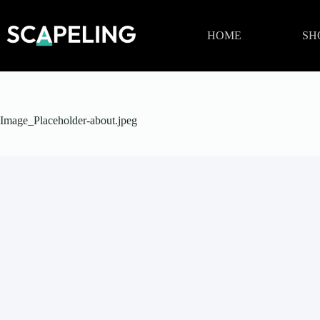
Zum
Inhalt
springen
HOME
SH
Image_Placeholder-about.jpeg