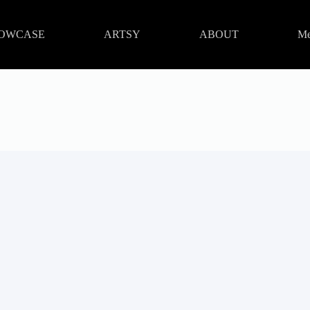
OWCASE
ARTSY
ABOUT
Me