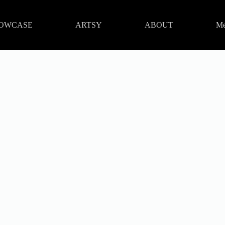
OWCASE
ARTSY
ABOUT
Me