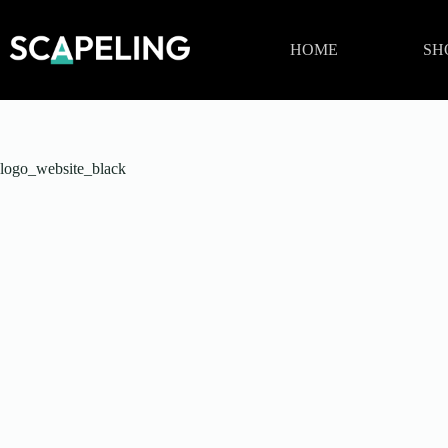
Zum
Inhalt
springen
HOME
SH
logo_website_black