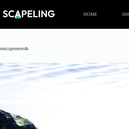
Zum
Inhalt
springen
HOME
SH
mtscapemore4k